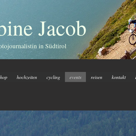
bine Jacob
otojournalistin in Südtirol
shop
hochzeiten
cycling
events
reisen
kontakt
Überschrift 3