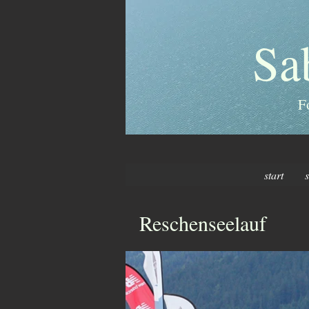
Sa
F
start
Reschenseelauf